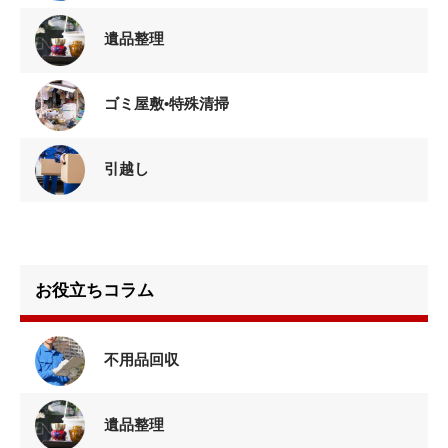
遺品整理
ゴミ屋敷•特殊清掃
引越し
お役立ちコラム
不用品回収
遺品整理