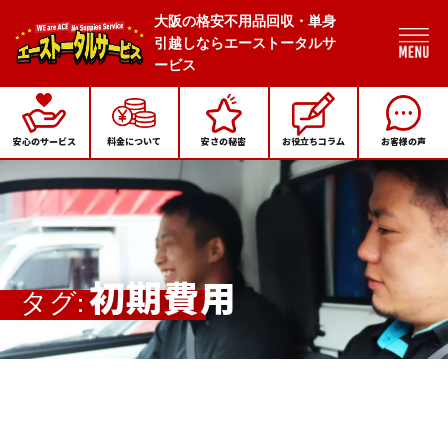
大阪の格安不用品回収・単身
引越しならエーストータルサ
ービス
安心のサービス
料金について
安さの秘密
お役立ちコラム
お客様の声
初期費用
タグ: