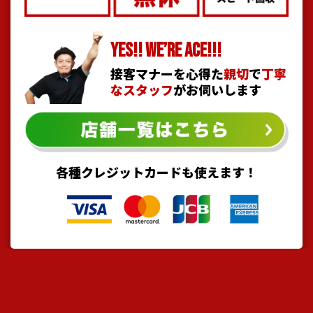
YES!! WE’RE ACE!!!
接客マナーを心得た
親切
で
丁寧
なスタッフ
がお伺いします
各種クレジットカードも使えます！