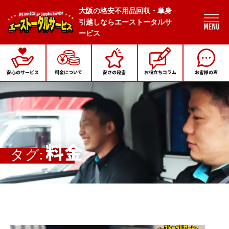
大阪の格安不用品回収・単身
引越しならエーストータルサ
ービス
安心のサービス
料金について
安さの秘密
お役立ちコラム
お客様の声
料金
タグ: