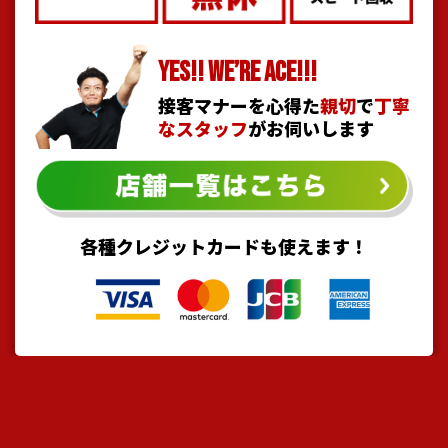
YES!! WE’RE ACE!!!
接客マナーを心得た
親切
で
丁寧
なスタッフ
がお伺いします
各種クレジットカードも使えます！