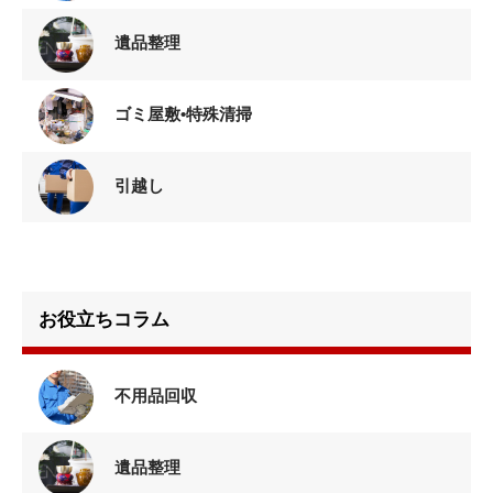
遺品整理
ゴミ屋敷•特殊清掃
引越し
お役立ちコラム
不用品回収
遺品整理