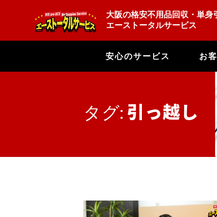
大阪の格安不用品回収・単身
エーストータルサービス
安心のサービス
お
引っ越し
タグ: