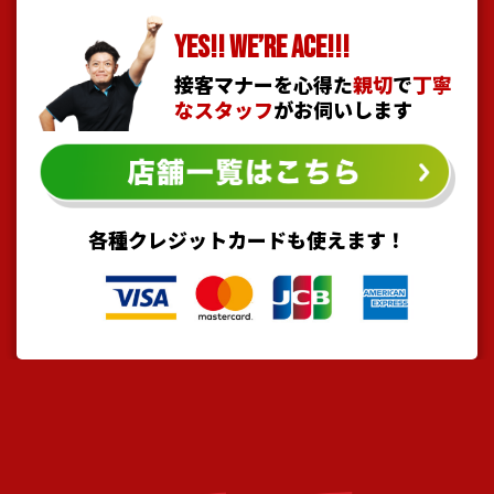
YES!! WE’RE ACE!!!
接客マナーを心得た
親切
で
丁寧
なスタッフ
がお伺いします
各種クレジットカードも使えます！