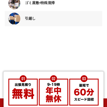
ゴミ屋敷•特殊清掃
引越し