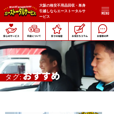
大阪の格安不用品回収・単身
引越しならエーストータルサ
ービス
安心のサービス
料金について
安さの秘密
お役立ちコラム
お客様の声
おすすめ
タグ: